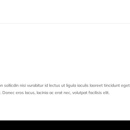
sollicdin nisi vurabitur id lectus ut ligula iaculis laoreet tincidunt eget
onec eros lacus, lacinia ac erat nec, volutpat facilisis elit.